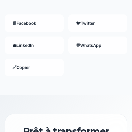
📘
Facebook
🐦
Twitter
💼
LinkedIn
💬
WhatsApp
🔗
Copier
Prêt à transformer