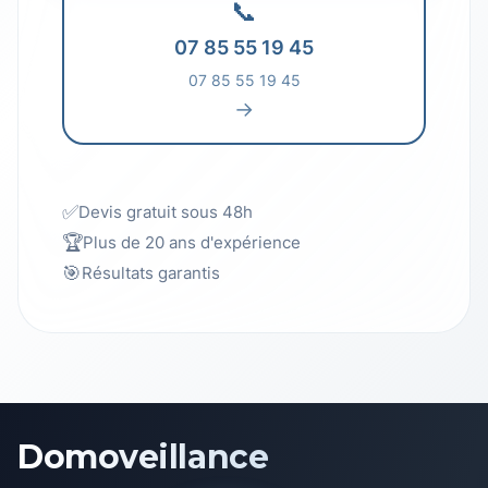
📞
07 85 55 19 45
07 85 55 19 45
→
✅
Devis gratuit sous 48h
🏆
Plus de 20 ans d'expérience
🎯
Résultats garantis
Domoveillance