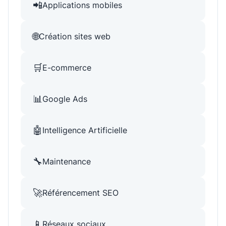
📲
Applications mobiles
🌐
Création sites web
🛒
E-commerce
📊
Google Ads
🤖
Intelligence Artificielle
🔧
Maintenance
🚀
Référencement SEO
📱
Réseaux sociaux