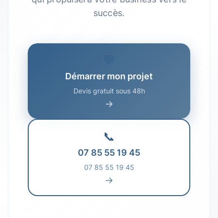
succès.
💬
Démarrer mon projet
Devis gratuit sous 48h
→
📞
07 85 55 19 45
07 85 55 19 45
→