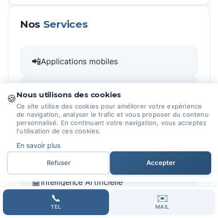
Nos
Services
📲
Applications mobiles
🌐
Création sites web
Nous utilisons des cookies
🍪
Ce site utilise des cookies pour améliorer votre expérience
de navigation, analyser le trafic et vous proposer du contenu
🛒
E-commerce
personnalisé. En continuant votre navigation, vous acceptez
l'utilisation de ces cookies.
En savoir plus
📊
Google Ads
Refuser
Accepter
🤖
Intelligence Artificielle
📞
✉️
TEL
MAIL
🔧
Maintenance