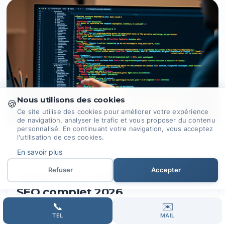
Nous utilisons des cookies
🍪
Ce site utilise des cookies pour améliorer votre expérience
de navigation, analyser le trafic et vous proposer du contenu
personnalisé. En continuant votre navigation, vous acceptez
l'utilisation de ces cookies.
3 avril 2026
8 min
En savoir plus
Marketing Digital et SEO
Design et Développement Web
Refuser
Accepter
Balises ALT : définition et rôle
SEO complet 2026
📞
✉️
Les balises ALT expliquées simplement.
TEL
MAIL