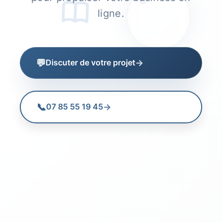
ligne.
💬
→
Discuter de votre projet
📞
→
07 85 55 19 45